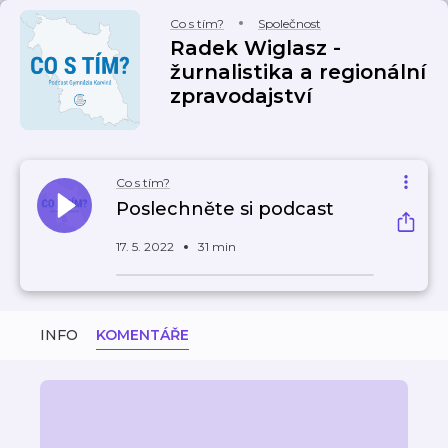
Co s tím?
Společnost
Radek Wiglasz -
žurnalistika a regionální
zpravodajství
Co s tím?
Poslechněte si podcast
17. 5. 2022
31 min
INFO
KOMENTÁŘE