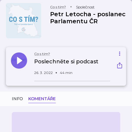
Co s tím?
Společnost
Petr Letocha - poslanec
Parlamentu ČR
Co s tím?
Poslechněte si podcast
26. 3. 2022
44 min
INFO
KOMENTÁŘE