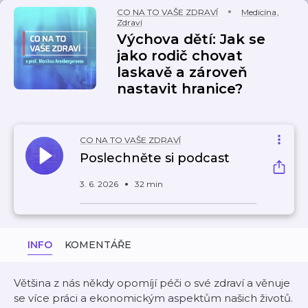
CO NA TO VAŠE ZDRAVÍ
Medicína
,
Zdraví
Výchova dětí: Jak se
jako rodič chovat
laskavě a zároveň
nastavit hranice?
CO NA TO VAŠE ZDRAVÍ
Poslechněte si podcast
3. 6. 2026
32 min
INFO
KOMENTÁŘE
Většina z nás někdy opomíjí péči o své zdraví a věnuje
se více práci a ekonomickým aspektům našich životů.