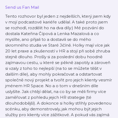
Send us Fan Mail
Tento rozhovor byl jeden z nejdelších, který jsem kdy
v mojí podcastové kariéře udělal. A také proto jsem
se rozhodl, rozdělit ho na dva díly:) Mé pozvání do
dostala Kateřina Čípová a Lenka Mazalová a co
myslíte, ano přijali to a dostavili se do mého
skromného studia ve Staré Jičíně. Holky mají více jak
20 let praxe a zkušeností v HR a stojí při sobě zhruba
stejně dlouho. Prošly si za poslední dobu hoodně
zajímavou cestu, u které se pěkně zapotily a zároveň
si vzaly z toho to nejlepší (na to se můžete těšit v
dalším díle), aby mohly pokračovat a odstartovat
společně nový projekt a tvořit pro jejich klienty vesmír
jménem HR Space. No a o tom v dnešním díle
uslyšíte. Jak chtějí dělat, na co by se měli firmy více
zaměřovat z pohledu jejich HR strategie (té
dlouhodobější). A dokonce si holky střihly povedenou
scénku, aby demonstrovaly, jak mohou být jejich
služby pro klienty více zážitkové. A pokud vás zajímá