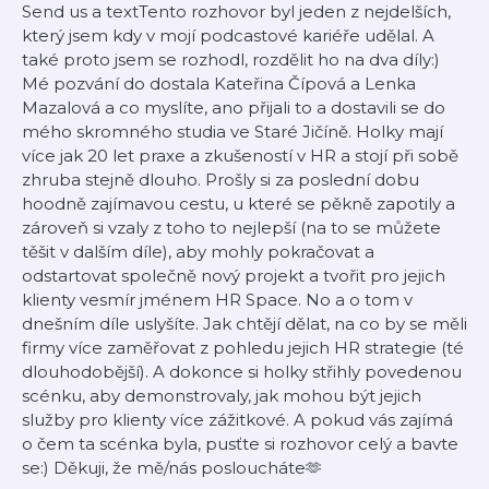
Send us a textTento rozhovor byl jeden z nejdelších,
který jsem kdy v mojí podcastové kariéře udělal. A
také proto jsem se rozhodl, rozdělit ho na dva díly:)
Mé pozvání do dostala Kateřina Čípová a Lenka
Mazalová a co myslíte, ano přijali to a dostavili se do
mého skromného studia ve Staré Jičíně. Holky mají
více jak 20 let praxe a zkušeností v HR a stojí při sobě
zhruba stejně dlouho. Prošly si za poslední dobu
hoodně zajímavou cestu, u které se pěkně zapotily a
zároveň si vzaly z toho to nejlepší (na to se můžete
těšit v dalším díle), aby mohly pokračovat a
odstartovat společně nový projekt a tvořit pro jejich
klienty vesmír jménem HR Space. No a o tom v
dnešním díle uslyšíte. Jak chtějí dělat, na co by se měli
firmy více zaměřovat z pohledu jejich HR strategie (té
dlouhodobější). A dokonce si holky střihly povedenou
scénku, aby demonstrovaly, jak mohou být jejich
služby pro klienty více zážitkové. A pokud vás zajímá
o čem ta scénka byla, pusťte si rozhovor celý a bavte
se:) Děkuji, že mě/nás posloucháte🫶