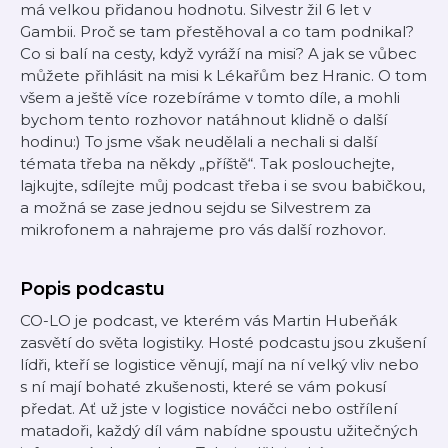
má velkou přidanou hodnotu. Silvestr žil 6 let v
Gambii. Proč se tam přestěhoval a co tam podnikal?
Co si balí na cesty, když vyráží na misi? A jak se vůbec
můžete přihlásit na misi k Lékařům bez Hranic. O tom
všem a ještě více rozebíráme v tomto díle, a mohli
bychom tento rozhovor natáhnout klidně o další
hodinu:) To jsme však neudělali a nechali si další
témata třeba na někdy „příště“. Tak poslouchejte,
lajkujte, sdílejte můj podcast třeba i se svou babičkou,
a možná se zase jednou sejdu se Silvestrem za
mikrofonem a nahrajeme pro vás další rozhovor.
Popis podcastu
CO-LO je podcast, ve kterém vás Martin Hubeňák
zasvětí do světa logistiky. Hosté podcastu jsou zkušení
lídři, kteří se logistice věnují, mají na ní velký vliv nebo
s ní mají bohaté zkušenosti, které se vám pokusí
předat. Ať už jste v logistice nováčci nebo ostřílení
matadoři, každý díl vám nabídne spoustu užitečných