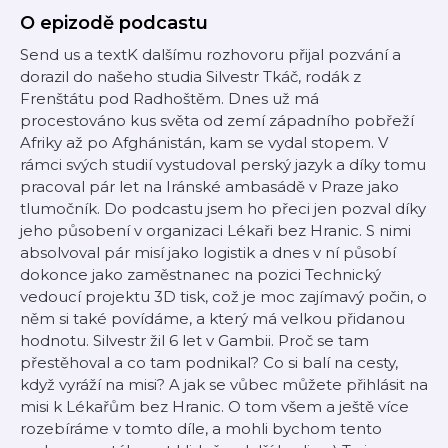
O epizodě podcastu
Send us a textK dalšímu rozhovoru přijal pozvání a
dorazil do našeho studia Silvestr Tkáč, rodák z
Frenštátu pod Radhoštěm. Dnes už má
procestováno kus světa od zemí západního pobřeží
Afriky až po Afghánistán, kam se vydal stopem. V
rámci svých studií vystudoval perský jazyk a díky tomu
pracoval pár let na Iránské ambasádě v Praze jako
tlumočník. Do podcastu jsem ho přeci jen pozval díky
jeho působení v organizaci Lékaři bez Hranic. S nimi
absolvoval pár misí jako logistik a dnes v ní působí
dokonce jako zaměstnanec na pozici Technický
vedoucí projektu 3D tisk, což je moc zajímavý počin, o
něm si také povídáme, a který má velkou přidanou
hodnotu. Silvestr žil 6 let v Gambii. Proč se tam
přestěhoval a co tam podnikal? Co si balí na cesty,
když vyráží na misi? A jak se vůbec můžete přihlásit na
misi k Lékařům bez Hranic. O tom všem a ještě více
rozebíráme v tomto díle, a mohli bychom tento