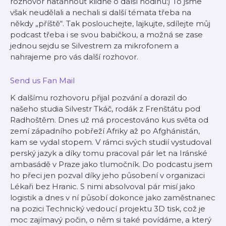
rozhovor natáhnout klidně o další hodinu:) To jsme
však neudělali a nechali si další témata třeba na
někdy „příště“. Tak poslouchejte, lajkujte, sdílejte můj
podcast třeba i se svou babičkou, a možná se zase
jednou sejdu se Silvestrem za mikrofonem a
nahrajeme pro vás další rozhovor.
Send us Fan Mail
K dalšímu rozhovoru přijal pozvání a dorazil do
našeho studia Silvestr Tkáč, rodák z Frenštátu pod
Radhoštěm. Dnes už má procestováno kus světa od
zemí západního pobřeží Afriky až po Afghánistán,
kam se vydal stopem. V rámci svých studií vystudoval
perský jazyk a díky tomu pracoval pár let na Iránské
ambasádě v Praze jako tlumočník. Do podcastu jsem
ho přeci jen pozval díky jeho působení v organizaci
Lékaři bez Hranic. S nimi absolvoval pár misí jako
logistik a dnes v ní působí dokonce jako zaměstnanec
na pozici Technický vedoucí projektu 3D tisk, což je
moc zajímavý počin, o něm si také povídáme, a který