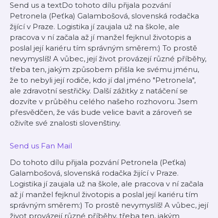
Send us a textDo tohoto dílu přijala pozvání
Petronela (Peťka) Galambošová, slovenská rodačka
žijící v Praze. Logistika jí zaujala už na škole, ale
pracova v ní začala až jí manžel fejknul životopis a
poslal její kariéru tím správným směrem:) To prostě
nevymyslíš! A vůbec, její život provázejí různé příběhy,
třeba ten, jakým způsobem přišla ke svému jménu,
že to nebyli její rodiče, kdo jí dal jméno "Petronela",
ale zdravotní sestřičky. Další zážitky z natáčení se
dozvíte v průběhu celého našeho rozhovoru. Jsem
přesvědčen, že vás bude velice bavit a zároveň se
oživíte své znalosti slovenštiny.
Send us Fan Mail
Do tohoto dílu přijala pozvání Petronela (Peťka)
Galambošová, slovenská rodačka žijící v Praze.
Logistika jí zaujala už na škole, ale pracova v ní začala
až jí manžel fejknul životopis a poslal její kariéru tím
správným směrem:) To prostě nevymyslíš! A vůbec, její
život provázejí různé příběhy, třeba ten, jakým