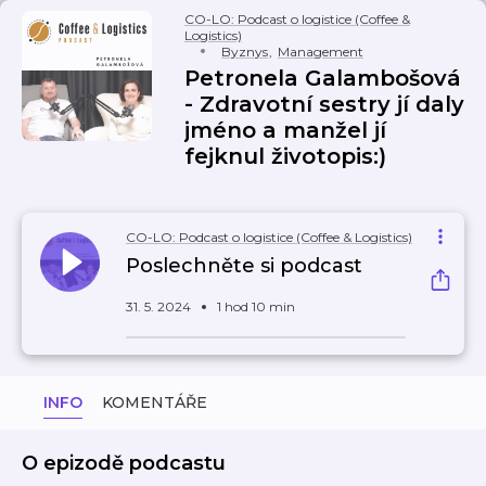
CO-LO: Podcast o logistice (Coffee &
Logistics)
Byznys
,
Management
Petronela Galambošová
- Zdravotní sestry jí daly
jméno a manžel jí
fejknul životopis:)
CO-LO: Podcast o logistice (Coffee & Logistics)
Poslechněte si podcast
31. 5. 2024
1 hod 10 min
INFO
KOMENTÁŘE
O epizodě podcastu