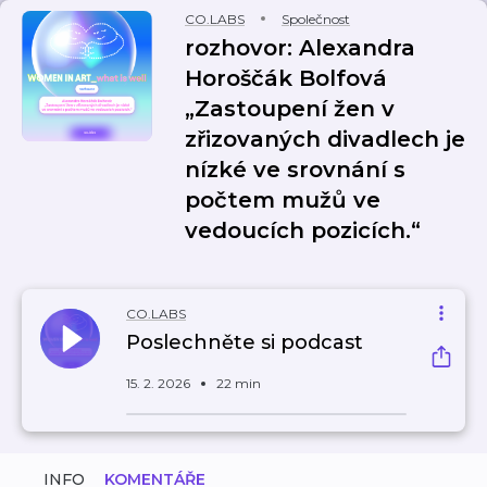
CO.LABS
Společnost
rozhovor: Alexandra
Horoščák Bolfová
„Zastoupení žen v
zřizovaných divadlech je
nízké ve srovnání s
počtem mužů ve
vedoucích pozicích.“
CO.LABS
Poslechněte si podcast
15. 2. 2026
22 min
INFO
KOMENTÁŘE