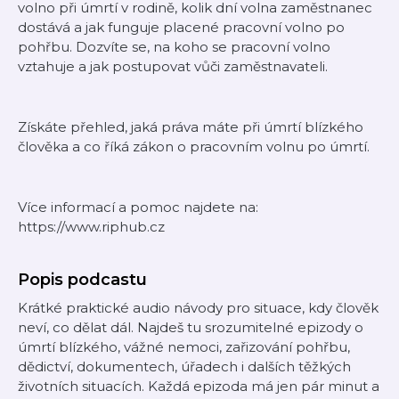
volno při úmrtí v rodině, kolik dní volna zaměstnanec
dostává a jak funguje placené pracovní volno po
pohřbu. Dozvíte se, na koho se pracovní volno
vztahuje a jak postupovat vůči zaměstnavateli.
Získáte přehled, jaká práva máte při úmrtí blízkého
člověka a co říká zákon o pracovním volnu po úmrtí.
Více informací a pomoc najdete na:
https://www.riphub.cz
Popis podcastu
Krátké praktické audio návody pro situace, kdy člověk
neví, co dělat dál. Najdeš tu srozumitelné epizody o
úmrtí blízkého, vážné nemoci, zařizování pohřbu,
dědictví, dokumentech, úřadech i dalších těžkých
životních situacích. Každá epizoda má jen pár minut a