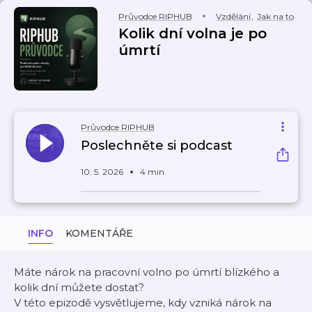
Průvodce RIPHUB
Vzdělání
,
Jak na to
Kolik dní volna je po
úmrtí
Průvodce RIPHUB
Poslechněte si podcast
10. 5. 2026
4 min
INFO
KOMENTÁŘE
Máte nárok na pracovní volno po úmrtí blízkého a
kolik dní můžete dostat?
V této epizodě vysvětlujeme, kdy vzniká nárok na