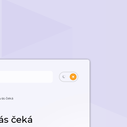
 vás čeká
vás čeká