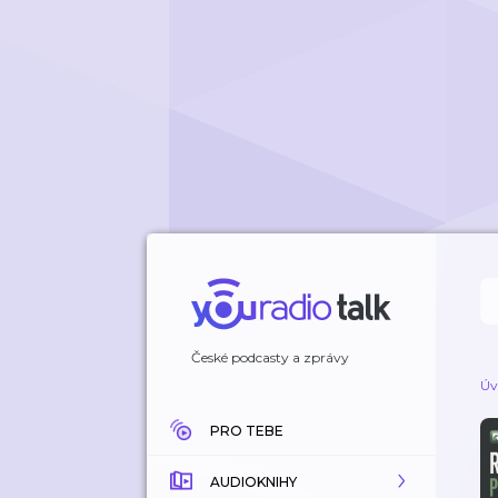
České podcasty a zprávy
Úv
PRO TEBE
AUDIOKNIHY