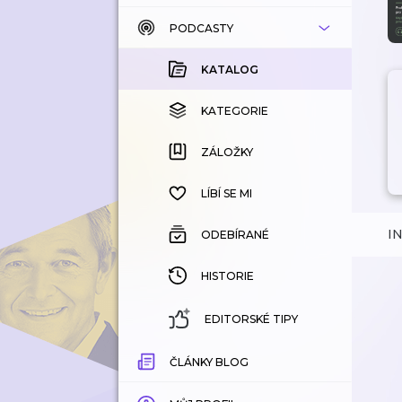
PODCASTY
KATALOG
KOUPENÉ
KATALOG
KATEGORIE
KATEGORIE
ZÁLOŽKY
ZÁLOŽKY
HISTORIE
LÍBÍ SE MI
I
ODEBÍRANÉ
HISTORIE
EDITORSKÉ TIPY
ČLÁNKY BLOG