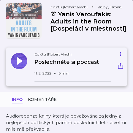
Co čtu (Robert Vlach)
Knihy
,
Umění
👔 Yanis Varoufakis:
Adults in the Room
[Dospeláci v miestnosti]
Co čtu (Robert Vlach)
Poslechněte si podcast
11. 2. 2022
6 min
INFO
KOMENTÁŘE
Audiorecenze knihy, která je považována za jedny z
nejlepších politických pamětí posledních let - a velmi
mile mě překvapila.