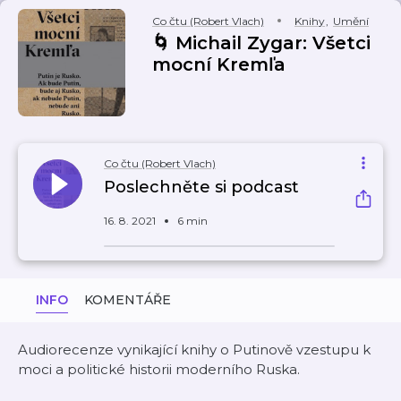
Co čtu (Robert Vlach)
Knihy
,
Umění
🌀 Michail Zygar: Všetci
mocní Kremľa
Co čtu (Robert Vlach)
Poslechněte si podcast
16. 8. 2021
6 min
INFO
KOMENTÁŘE
Audiorecenze vynikající knihy o Putinově vzestupu k
moci a politické historii moderního Ruska.