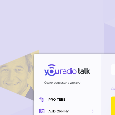
České podcasty a zprávy
Úv
PRO TEBE
AUDIOKNIHY