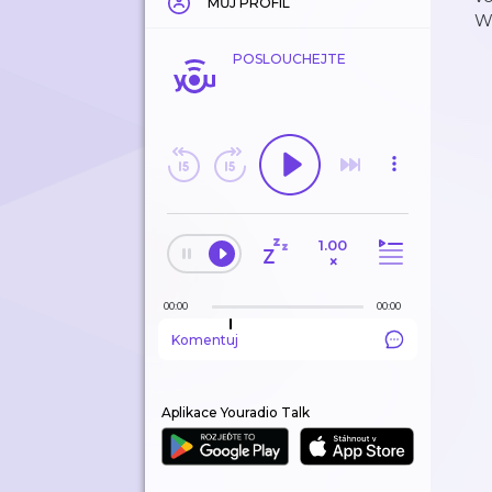
MŮJ PROFIL
Wa
POSLOUCHEJTE
1.00
×
00:00
00:00
Komentuj
Aplikace Youradio Talk