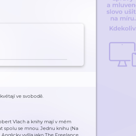
kvétají ve svobodě.
Robert Vlach a knihy mají v mém
vat spolu se mnou. Jednu knihu (Na
. Anglicky vyšla jako The Freelance