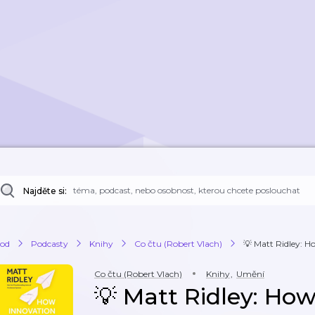
Najděte si:
od
Podcasty
Knihy
Co čtu (Robert Vlach)
💡 Matt Ridley: 
Co čtu (Robert Vlach)
Knihy
,
Umění
💡 Matt Ridley: Ho