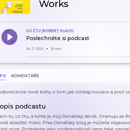
Works
CO ČTU (ROBERT VLACH)
Poslechněte si podcast
24. 7. 2021
12 min
NFO
KOMENTÁŘE
diorecenze nové knihy o tom, jak vznikají inovace a proč vz
opis podcastu
em to, co čtu, a tohle je můj čtenářský deník. Jmenuju se 
votě důležité místo. Přes čtenářský blog je můžete objevo
lné noze: Podnikejte jako profesionálové) jsem také napsal