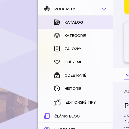
PODCASTY
KATALOG
KOUPENÉ
KATALOG
KATEGORIE
KATEGORIE
ZÁLOŽKY
ZÁLOŽKY
HISTORIE
LÍBÍ SE MI
I
ODEBÍRANÉ
HISTORIE
Au
EDITORSKÉ TIPY
P
Js
ČLÁNKY BLOG
ži
vo