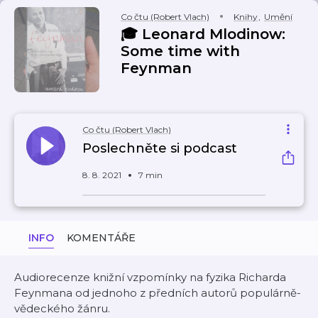
Co čtu (Robert Vlach)
Knihy
,
Umění
🎓 Leonard Mlodinow:
Some time with
Feynman
Co čtu (Robert Vlach)
Poslechněte si podcast
8. 8. 2021
7 min
INFO
KOMENTÁŘE
Audiorecenze knižní vzpomínky na fyzika Richarda
Feynmana od jednoho z předních autorů populárně-
vědeckého žánru.