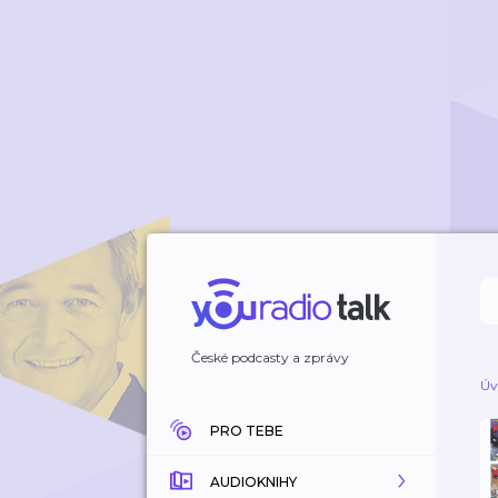
České podcasty a zprávy
Úv
PRO TEBE
AUDIOKNIHY