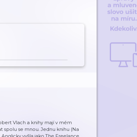
Robert Vlach a knihy mají v mém
vat spolu se mnou. Jednu knihu (Na
. Anglicky vyšla jako The Freelance