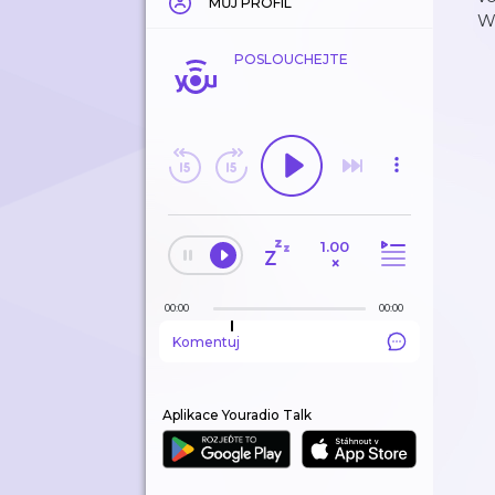
MŮJ PROFIL
Wa
POSLOUCHEJTE
1.00
×
00:00
00:00
Komentuj
Aplikace Youradio Talk