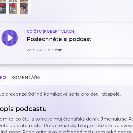
CO ČTU (ROBERT VLACH)
Poslechněte si podcast
22. 3. 2022
5 min
NFO
KOMENTÁŘE
diorecenze 9dílné komiksové série pro děti i dospělé.
opis podcastu
em to, co čtu, a tohle je můj čtenářský deník. Jmenuju se 
votě důležité místo. Přes čtenářský blog je můžete objevo
lné noze: Podnikejte jako profesionálové) jsem také napsal