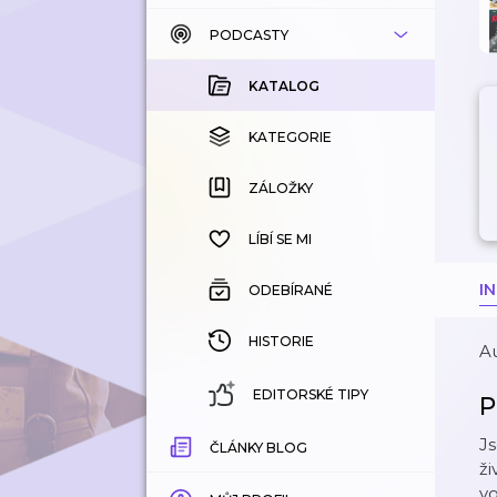
PODCASTY
KATALOG
KOUPENÉ
KATALOG
KATEGORIE
KATEGORIE
ZÁLOŽKY
ZÁLOŽKY
HISTORIE
LÍBÍ SE MI
I
ODEBÍRANÉ
HISTORIE
Au
EDITORSKÉ TIPY
P
Js
ČLÁNKY BLOG
ži
vo