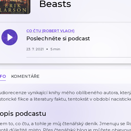
Beasts
CO ČTU (ROBERT VLACH)
Poslechněte si podcast
23. 7. 2021
5 min
NFO
KOMENTÁŘE
diorecenze vynikající knihy mého oblíbeného autora, kter
storické fikce a literatury faktu, tentokrát v období nacisti
opis podcastu
em to, co čtu, a tohle je můj čtenářský deník. Jmenuju se 
votě důležité místo. Přes čtenářský blog je můžete objevo