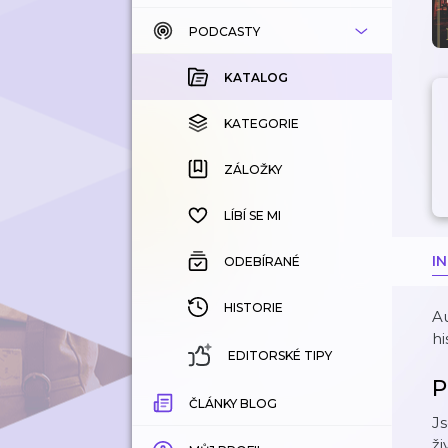
PODCASTY
KATALOG
KOUPENÉ
KATALOG
KATEGORIE
KATEGORIE
ZÁLOŽKY
ZÁLOŽKY
HISTORIE
LÍBÍ SE MI
I
ODEBÍRANÉ
HISTORIE
Au
hi
EDITORSKÉ TIPY
P
ČLÁNKY BLOG
Js
ži