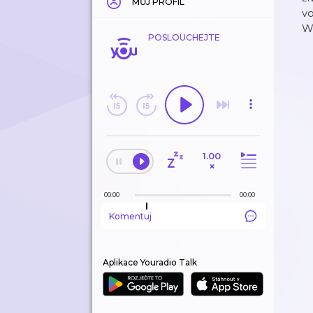
MŮJ PROFIL
vo
Wa
POSLOUCHEJTE
1.00
×
00:00
00:00
Komentuj
Aplikace Youradio Talk