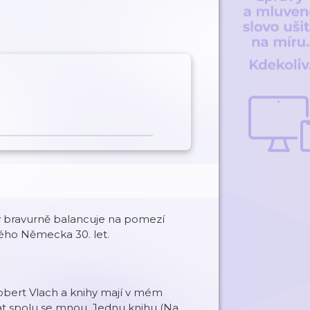
ý bravurně balancuje na pomezí
ckého Německa 30. let.
Robert Vlach a knihy mají v mém
vat spolu se mnou. Jednu knihu (Na