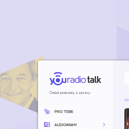
České podcasty a zprávy
Úv
PRO TEBE
AUDIOKNIHY