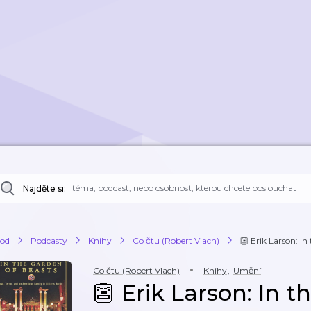
Najděte si:
od
Podcasty
Knihy
Co čtu (Robert Vlach)
👺 Erik Larson: In
Co čtu (Robert Vlach)
Knihy
,
Umění
👺 Erik Larson: In 