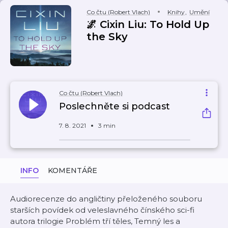
Co čtu (Robert Vlach)
Knihy
,
Umění
🌌 Cixin Liu: To Hold Up
the Sky
Co čtu (Robert Vlach)
Poslechněte si podcast
7. 8. 2021
3 min
INFO
KOMENTÁŘE
Audiorecenze do angličtiny přeloženého souboru
starších povídek od veleslavného čínského sci-fi
autora trilogie Problém tří těles, Temný les a