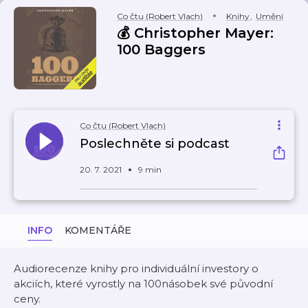
Co čtu (Robert Vlach)
Knihy
,
Umění
💰 Christopher Mayer:
100 Baggers
Co čtu (Robert Vlach)
Poslechněte si podcast
20. 7. 2021
9 min
INFO
KOMENTÁŘE
Audiorecenze knihy pro individuální investory o
akciích, které vyrostly na 100násobek své původní
ceny.