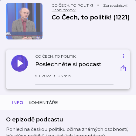
CO ČECH, TO POLITIK!
Zpravodajství
,
Denní zprávy
Co Čech, to politik! (1221)
CO ČECH, TO POLITIK!
Poslechněte si podcast
5. 1. 2022
26 min
INFO
KOMENTÁŘE
O epizodě podcastu
Pohled na českou politiku očima známých osobností,
bývalých politiků i politických komentátorů