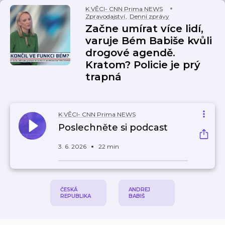
K VĚCI- CNN Prima NEWS
Zpravodajství
,
Denní zprávy
Začne umírat více lidí,
varuje Bém Babiše kvůli
drogové agendě.
Kratom? Policie je prý
trapná
K VĚCI- CNN Prima NEWS
Poslechněte si podcast
3. 6. 2026
22 min
ČESKÁ
ANDREJ
REPUBLIKA
BABIŠ