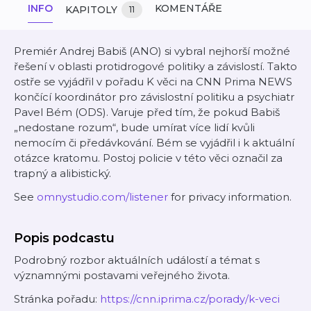
INFO
KOMENTÁŘE
KAPITOLY
11
Premiér Andrej Babiš (ANO) si vybral nejhorší možné
řešení v oblasti protidrogové politiky a závislostí. Takto
ostře se vyjádřil v pořadu K věci na CNN Prima NEWS
končící koordinátor pro závislostní politiku a psychiatr
Pavel Bém (ODS). Varuje před tím, že pokud Babiš
„nedostane rozum“, bude umírat více lidí kvůli
nemocím či předávkování. Bém se vyjádřil i k aktuální
otázce kratomu. Postoj policie v této věci označil za
trapný a alibistický.
See
omnystudio.com/listener
for privacy information.
Popis podcastu
Podrobný rozbor aktuálních událostí a témat s
významnými postavami veřejného života.
Stránka pořadu:
https://cnn.iprima.cz/porady/k-veci