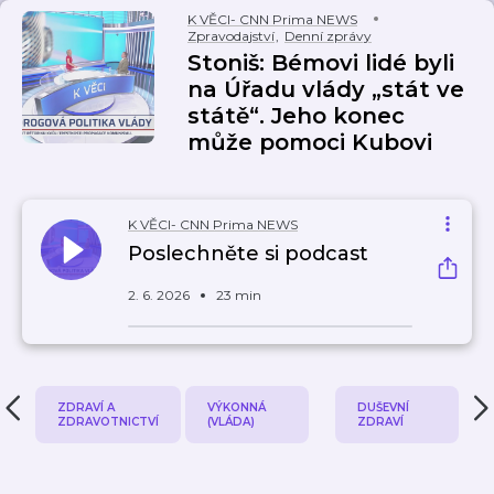
K VĚCI- CNN Prima NEWS
Zpravodajství
,
Denní zprávy
Stoniš: Bémovi lidé byli
na Úřadu vlády „stát ve
státě“. Jeho konec
může pomoci Kubovi
K VĚCI- CNN Prima NEWS
Poslechněte si podcast
2. 6. 2026
23 min
ZDRAVÍ A
VÝKONNÁ
DUŠEVNÍ
ZDRAVOTNICTVÍ
(VLÁDA)
ZDRAVÍ