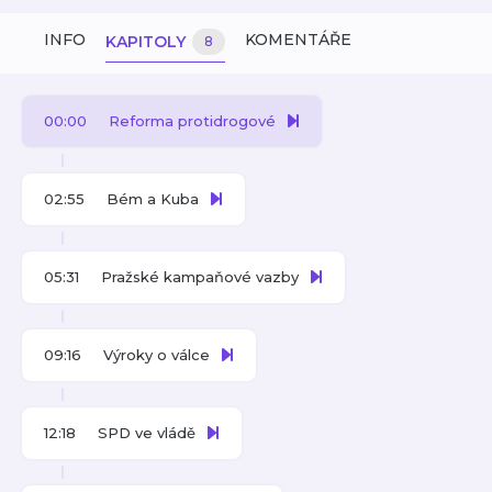
INFO
KOMENTÁŘE
KAPITOLY
8
00:00
Reforma protidrogové
02:55
Bém a Kuba
05:31
Pražské kampaňové vazby
09:16
Výroky o válce
12:18
SPD ve vládě