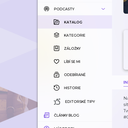
PODCASTY
KATALOG
KOUPENÉ
KATALOG
KATEGORIE
KATEGORIE
ZÁLOŽKY
ZÁLOŽKY
HISTORIE
LÍBÍ SE MI
ODEBÍRANÉ
I
HISTORIE
N
EDITORSKÉ TIPY
sí
T
ČLÁNKY BLOG
#