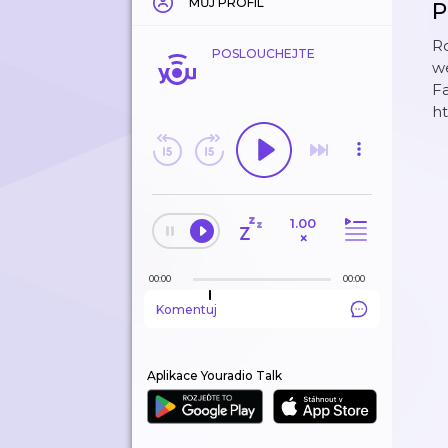
MŮJ PROFIL
P
Ro
POSLOUCHEJTE
w
F
ht
1.00
×
00:00
00:00
Komentuj
Aplikace Youradio Talk