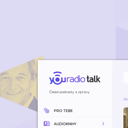
České podcasty a zprávy
Úv
PRO TEBE
AUDIOKNIHY