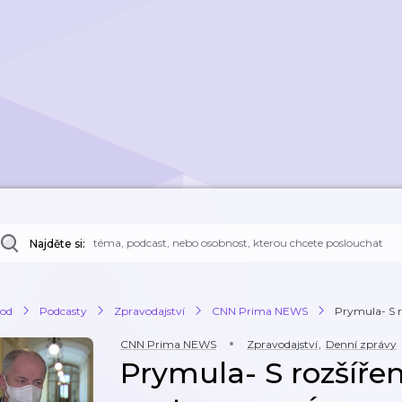
Najděte si:
od
Podcasty
Zpravodajství
CNN Prima NEWS
Prymula- S r
CNN Prima NEWS
Zpravodajství
,
Denní zprávy
Prymula- S rozšíře