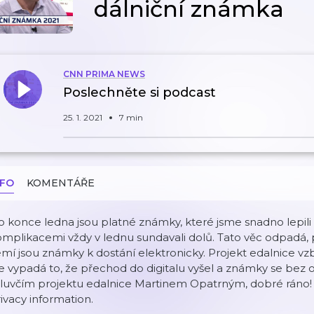
dálniční známka
CNN PRIMA NEWS
Poslechněte si podcast
25. 1. 2021
7 min
NFO
KOMENTÁŘE
 konce ledna jsou platné známky, které jsme snadno lepili n
mplikacemi vždy v lednu sundavali dolů. Tato věc odpadá, 
mí jsou známky k dostání elektronicky. Projekt edalnice v
e vypadá to, že přechod do digitalu vyšel a známky se bez ob
luvčím projektu edalnice Martinem Opatrným, dobré ráno! 
ivacy information.