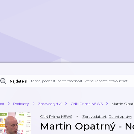
Najděte si:
od
Podcasty
Zpravodajství
CNN Prima NEWS
Martin Opatr
CNN Prima NEWS
Zpravodajství
,
Denní zprávy
Martin Opatrný - N