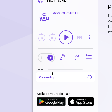
MŮJ PROFIL
P
POSLOUCHEJTE
Ro
w
F
ht
1.00
×
00:00
00:00
Komentuj
Aplikace Youradio Talk