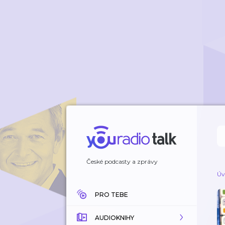
České podcasty a zprávy
Úv
PRO TEBE
AUDIOKNIHY