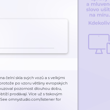
a čelní skla svých vozů a s velkými
protože po vzoru většiny evropských
zbuzoval pozornost dlouhou dobu,
tíží prodávají. Více už s tiskovým
See omnystudio.com/listener for