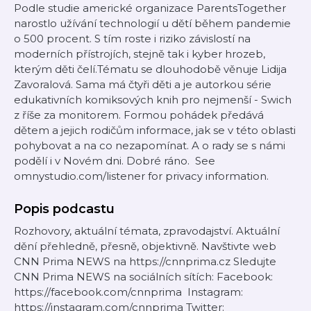
Podle studie americké organizace ParentsTogether
narostlo užívání technologií u dětí během pandemie
o 500 procent. S tím roste i riziko závislostí na
moderních přístrojích, stejně tak i kyber hrozeb,
kterým děti čelí.Tématu se dlouhodobě věnuje Lidija
Zavoralová. Sama má čtyři děti a je autorkou série
edukativních komiksových knih pro nejmenší - Swich
z říše za monitorem. Formou pohádek předává
dětem a jejich rodičům informace, jak se v této oblasti
pohybovat a na co nezapomínat. A o rady se s námi
podělí i v Novém dni. Dobré ráno. See
omnystudio.com/listener for privacy information.
Popis podcastu
Rozhovory, aktuální témata, zpravodajství. Aktuální
dění přehledně, přesně, objektivně. Navštivte web
CNN Prima NEWS na https://cnnprima.cz Sledujte
CNN Prima NEWS na sociálních sítích: Facebook:
https://facebook.com/cnnprima Instagram:
https://instagram.com/cnnprima Twitter: