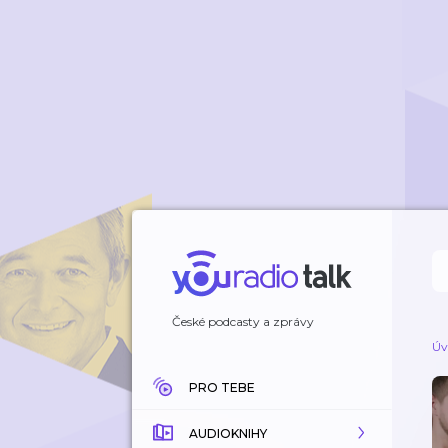
České podcasty a zprávy
Úv
PRO TEBE
AUDIOKNIHY