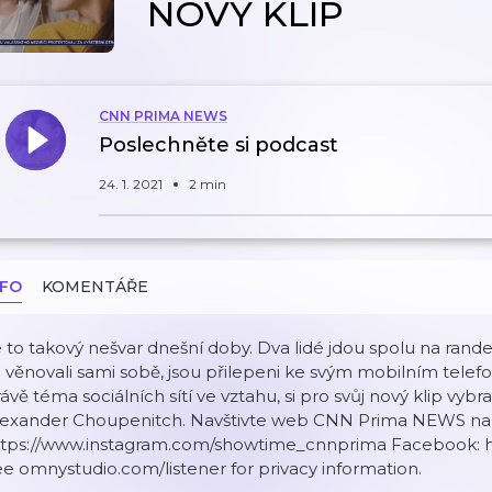
NOVÝ KLIP
CNN PRIMA NEWS
Poslechněte si podcast
24. 1. 2021
2 min
NFO
KOMENTÁŘE
 to takový nešvar dnešní doby. Dva lidé jdou spolu na rande,
 věnovali sami sobě, jsou přilepeni ke svým mobilním tele
ávě téma sociálních sítí ve vztahu, si pro svůj nový klip vyb
lexander Choupenitch. Navštivte web CNN Prima NEWS na h
ttps://www.instagram.com/showtime_cnnprima Facebook:
e omnystudio.com/listener for privacy information.