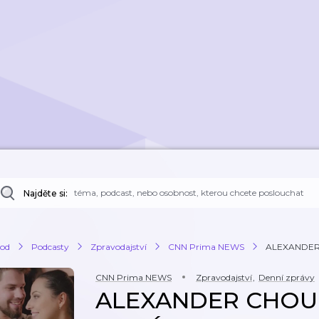
Najděte si:
od
Podcasty
Zpravodajství
CNN Prima NEWS
ALEXANDER
CNN Prima NEWS
Zpravodajství
,
Denní zprávy
ALEXANDER CHOU