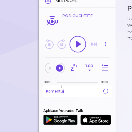
MŮJ PROFIL
P
POSLOUCHEJTE
Ro
w
F
ht
1.00
×
00:00
00:00
Komentuj
Aplikace Youradio Talk