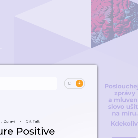
y
,
Zdraví
Clit Talk
re Positive