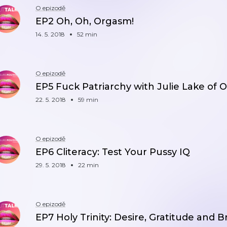
O epizodě
EP2 Oh, Oh, Orgasm!
14. 5. 2018
52 min
O epizodě
EP5 Fuck Patriarchy with Julie Lake of 
22. 5. 2018
59 min
O epizodě
EP6 Cliteracy: Test Your Pussy IQ
29. 5. 2018
22 min
O epizodě
EP7 Holy Trinity: Desire, Gratitude and B