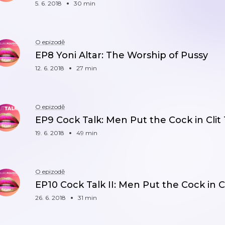
5. 6. 2018
30 min
O epizodě
EP8 Yoni Altar: The Worship of Pussy
12. 6. 2018
27 min
O epizodě
EP9 Cock Talk: Men Put the Cock in Clit 
19. 6. 2018
49 min
O epizodě
EP10 Cock Talk II: Men Put the Cock in Cl
26. 6. 2018
31 min