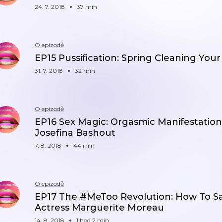
24. 7. 2018
37 min
O epizodě
EP15 Pussification: Spring Cleaning Your 
31. 7. 2018
32 min
O epizodě
EP16 Sex Magic: Orgasmic Manifestation
Josefina Bashout
7. 8. 2018
44 min
O epizodě
EP17 The #MeToo Revolution: How To Say
Actress Marguerite Moreau
14. 8. 2018
1 hod 2 min