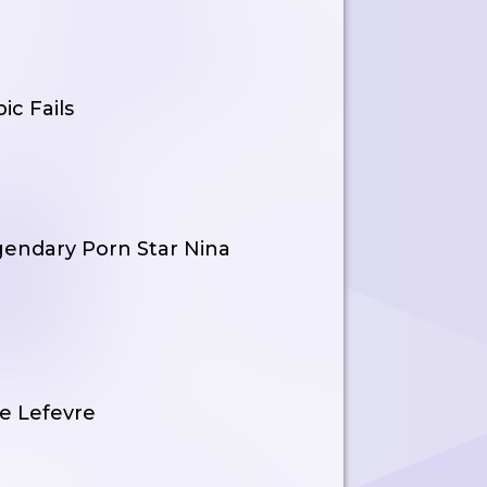
ic Fails
endary Porn Star Nina
le Lefevre