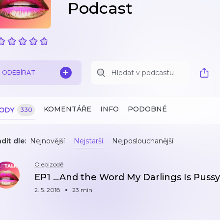
Podcast
ODEBÍRAT
KOMENTÁŘE
INFO
PODOBNÉ
ZODY
330
dit dle:
Nejnovější
Nejstarší
Nejposlouchanější
O epizodě
EP1 ...And the Word My Darlings Is Pussy
2. 5. 2018
23 min