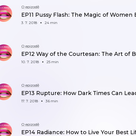
O epizodě
EP11 Pussy Flash: The Magic of Women 
3. 7. 2018
24 min
O epizodě
EP12 Way of the Courtesan: The Art of
10. 7. 2018
25 min
O epizodě
EP13 Rupture: How Dark Times Can Lead
17. 7. 2018
36 min
O epizodě
EP14 Radiance: How to Live Your Best Li