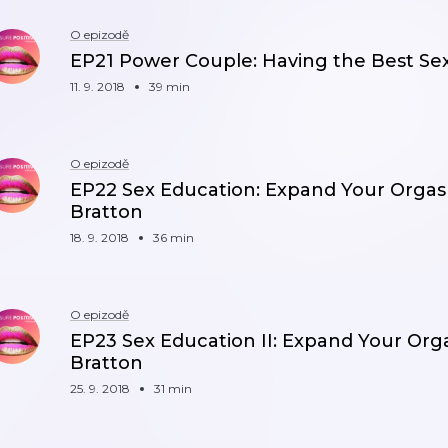
O epizodě
EP21 Power Couple: Having the Best Sex 
11. 9. 2018
39 min
O epizodě
EP22 Sex Education: Expand Your Orgas
Bratton
18. 9. 2018
36 min
O epizodě
EP23 Sex Education II: Expand Your Or
Bratton
25. 9. 2018
31 min