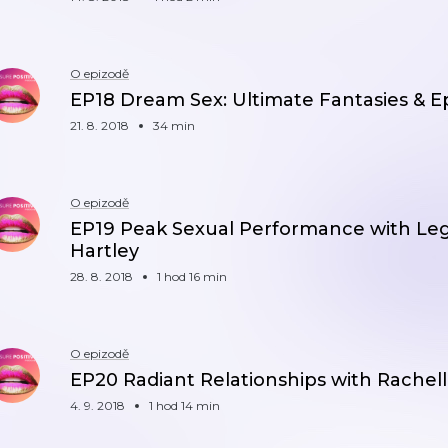
O epizodě
EP18 Dream Sex: Ultimate Fantasies & Ep
21. 8. 2018
34 min
O epizodě
EP19 Peak Sexual Performance with Leg
Hartley
28. 8. 2018
1 hod 16 min
O epizodě
EP20 Radiant Relationships with Rachel
4. 9. 2018
1 hod 14 min