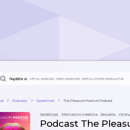
Najděte si:
od
Podcasty
Společnost
The Pleasure Positive Podcast
Společnost
,
Alternativní medicína
,
Sexualita
,
Vztah
Podcast The Pleasu