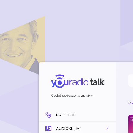
České podcasty a zprávy
Úv
PRO TEBE
AUDIOKNIHY