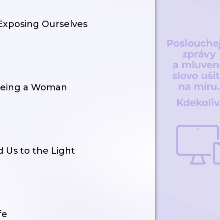
Exposing Ourselves
 Being a Woman
 Us to the Light
fe