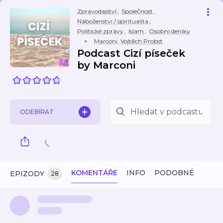
Zpravodajství
,
Společnost
,
Náboženství / spiritualita
,
Politické zprávy
,
Islam
,
Osobní deníky
Marconi, Vojtěch Probst
Podcast Cizí píseček
by Marconi
ODEBÍRAT
KOMENTÁŘE
INFO
PODOBNÉ
EPIZODY
28