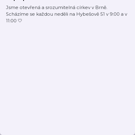
Jsme otevřená a srozumitelná církev v Brně.
Scházíme se každou neděli na Hybešově 51 v 9:00 a v
11:00 🤍