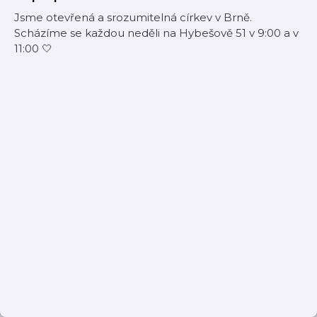
Jsme otevřená a srozumitelná církev v Brně.
Scházíme se každou neděli na Hybešově 51 v 9:00 a v
11:00 🤍