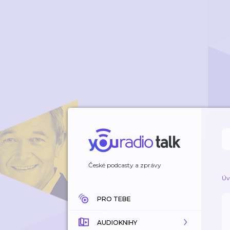
České podcasty a zprávy
Úv
PRO TEBE
AUDIOKNIHY