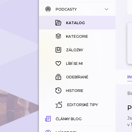
PODCASTY
KATALOG
KOUPENÉ
KATALOG
KATEGORIE
KATEGORIE
ZÁLOŽKY
ZÁLOŽKY
HISTORIE
LÍBÍ SE MI
I
ODEBÍRANÉ
HISTORIE
Bů
EDITORSKÉ TIPY
P
Js
ČLÁNKY BLOG
v 