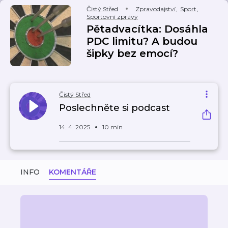
Čistý Střed
Zpravodajství
,
Sport
,
Sportovní zprávy
Pětadvacítka: Dosáhla
PDC limitu? A budou
šipky bez emocí?
Čistý Střed
Poslechněte si podcast
14. 4. 2025
10 min
INFO
KOMENTÁŘE