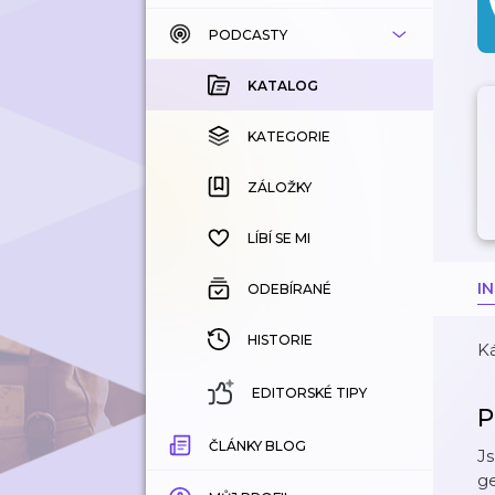
PODCASTY
KATALOG
KOUPENÉ
KATALOG
KATEGORIE
KATEGORIE
ZÁLOŽKY
ZÁLOŽKY
HISTORIE
LÍBÍ SE MI
I
ODEBÍRANÉ
HISTORIE
Ká
EDITORSKÉ TIPY
P
ČLÁNKY BLOG
Js
ge