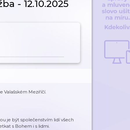
ba - 12.10.2025
e Valašském Meziříčí.
ou je být společenstvím lidí všech
tkat s Bohem i s lidmi.