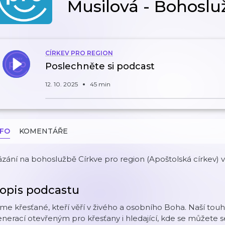
Musilová - Bohosluž
CÍRKEV PRO REGION
Poslechněte si podcast
12. 10. 2025
45 min
NFO
KOMENTÁŘE
zání na bohoslužbě Církve pro region (Apoštolská církev) v
opis podcastu
me křesťané, kteří věří v živého a osobního Boha. Naší touh
nerací otevřeným pro křesťany i hledající, kde se můžete se