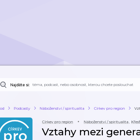
Najděte si:
od
Podcasty
Náboženství / spiritualita
Církev pro region
Vzt
Církev pro region
Náboženství / spiritualita
,
Křes
Vztahy mezi genera