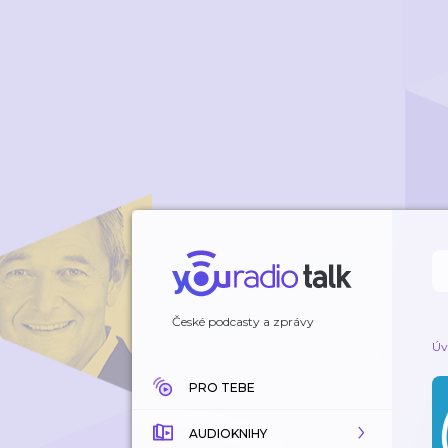
České podcasty a zprávy
Úv
PRO TEBE
AUDIOKNIHY