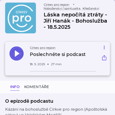
Církev pro region
Náboženství / spiritualita
,
Křesťanství
Láska nepočítá ztráty -
Jiří Hanák - Bohoslužba
- 18.5.2025
Církev pro region
Poslechněte si podcast
18. 5. 2025
27 min
INFO
KOMENTÁŘE
O epizodě podcastu
Kázání na bohoslužbě Církve pro region (Apoštolská
církev) ve Valašském Meziříčí.