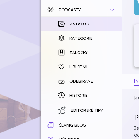
PODCASTY
KATALOG
KOUPENÉ
KATALOG
KATEGORIE
KATEGORIE
ZÁLOŽKY
ZÁLOŽKY
HISTORIE
LÍBÍ SE MI
I
ODEBÍRANÉ
HISTORIE
Ká
EDITORSKÉ TIPY
P
ČLÁNKY BLOG
Js
ge