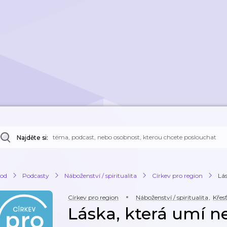
Najděte si:
od
Podcasty
Náboženství / spiritualita
Církev pro region
Lás
Církev pro region
Náboženství / spiritualita
,
Křes
Láska, která umí ne