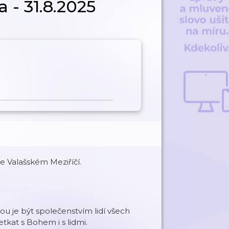
 - 31.8.2025
e Valašském Meziříčí.
ou je být společenstvím lidí všech
tkat s Bohem i s lidmi.