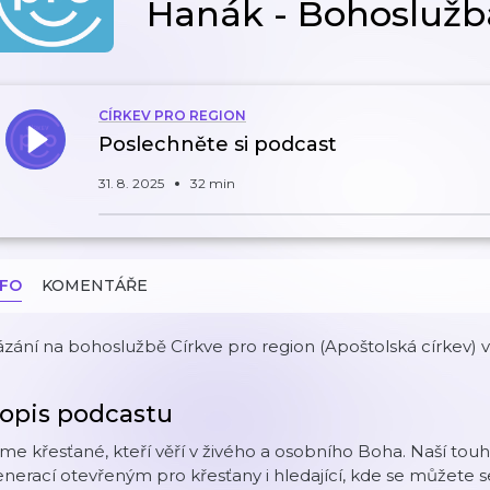
Hanák - Bohoslužba
CÍRKEV PRO REGION
Poslechněte si podcast
31. 8. 2025
32 min
NFO
KOMENTÁŘE
zání na bohoslužbě Církve pro region (Apoštolská církev) v
opis podcastu
me křesťané, kteří věří v živého a osobního Boha. Naší touh
nerací otevřeným pro křesťany i hledající, kde se můžete se