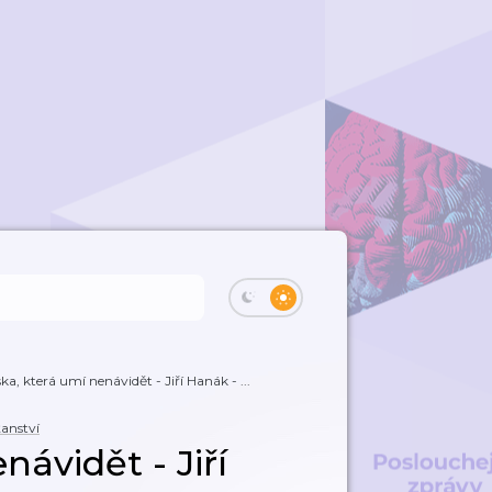
ka, která umí nenávidět - Jiří Hanák - ...
ťanství
návidět - Jiří