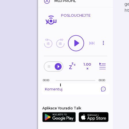
MŮJ PROFIL
ge
h
POSLOUCHEJTE
1.00
×
00:00
00:00
Komentuj
Aplikace Youradio Talk