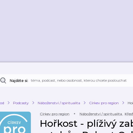
Najděte si:
od
Podcasty
Náboženství / spiritualita
Církev pro region
Hoř
Církev pro region
Náboženství / spiritualita
,
Křes
Hořkost - plíživý za