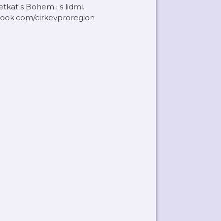
tkat s Bohem i s lidmi.
book.com/cirkevproregion