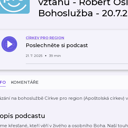
vztahů - Robert Os
Bohoslužba - 20.7.
CÍRKEV PRO REGION
Poslechněte si podcast
21. 7. 2025
39 min
NFO
KOMENTÁŘE
zání na bohoslužbě Církve pro region (Apoštolská církev) v
opis podcastu
me křesťané, kteří věří v živého a osobního Boha. Naší touh