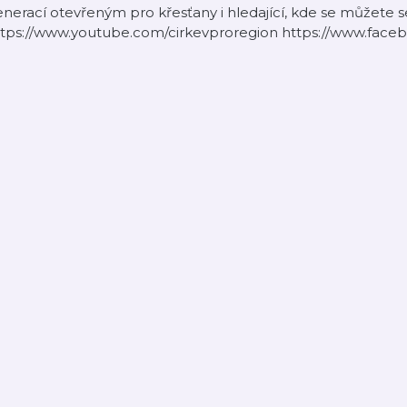
nerací otevřeným pro křesťany i hledající, kde se můžete se
ttps://www.youtube.com/cirkevproregion https://www.face