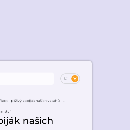
kost - plíživý zabiják našich vztahů - ...
ťanství
biják našich