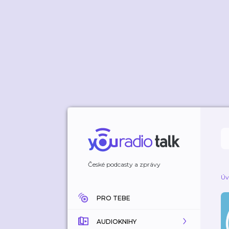
České podcasty a zprávy
Úv
PRO TEBE
AUDIOKNIHY