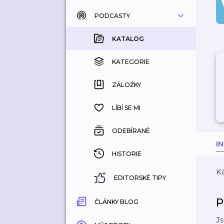
PODCASTY
KATALOG
KOUPENÉ
KATALOG
KATEGORIE
KATEGORIE
ZÁLOŽKY
ZÁLOŽKY
HISTORIE
LÍBÍ SE MI
ODEBÍRANÉ
I
HISTORIE
Ká
EDITORSKÉ TIPY
P
ČLÁNKY BLOG
Js