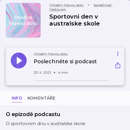
Chodim hlavou dolu
Společnost
,
Cestování
Sportovni den v
australske skole
Chodim hlavou dolu
Poslechněte si podcast
23. 9. 2021
4 min
INFO
KOMENTÁŘE
O epizodě podcastu
O sportovnim dnu v australske skole.