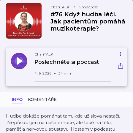
ChariTALK
Společnost
#76 Když hudba léčí.
Jak pacientům pomáhá
muzikoterapie?
ChariTALK
Poslechněte si podcast
4. 6. 2026
34 min
INFO
KOMENTÁŘE
Hudba dokáže pomáhat tam, kde už slova nestačí.
Nepůsobí jen na naše emoce, ale také na tělo,
paměť a nervovou soustavu. Hostem v podcastu