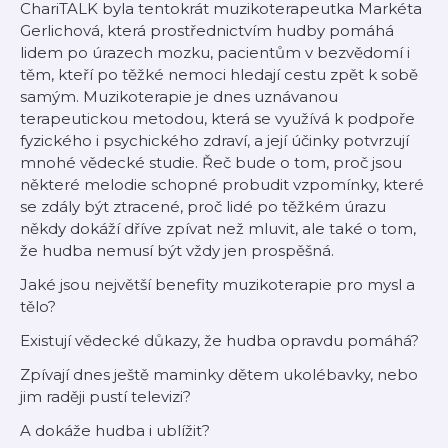
ChariTALK byla tentokrát muzikoterapeutka Markéta
Gerlichová, která prostřednictvím hudby pomáhá
lidem po úrazech mozku, pacientům v bezvědomí i
těm, kteří po těžké nemoci hledají cestu zpět k sobě
samým. Muzikoterapie je dnes uznávanou
terapeutickou metodou, která se využívá k podpoře
fyzického i psychického zdraví, a její účinky potvrzují
mnohé vědecké studie. Řeč bude o tom, proč jsou
některé melodie schopné probudit vzpomínky, které
se zdály být ztracené, proč lidé po těžkém úrazu
někdy dokáží dříve zpívat než mluvit, ale také o tom,
že hudba nemusí být vždy jen prospěšná.
Jaké jsou největší benefity muzikoterapie pro mysl a
tělo?
Existují vědecké důkazy, že hudba opravdu pomáhá?
Zpívají dnes ještě maminky dětem ukolébavky, nebo
jim raději pustí televizi?
A dokáže hudba i ublížit?