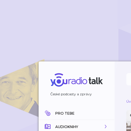
České podcasty a zprávy
Úv
PRO TEBE
AUDIOKNIHY