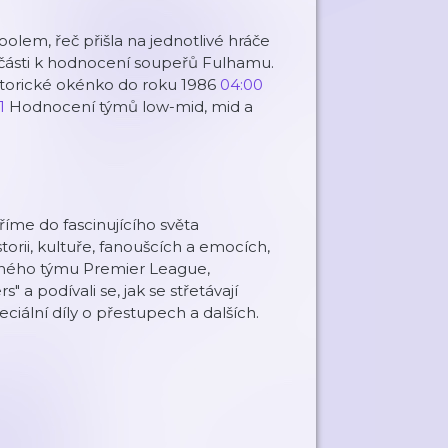
lem, řeč přišla na jednotlivé hráče
é části k hodnocení soupeřů Fulhamu.
torické okénko do roku 1986
04:00
1
Hodnocení týmů low-mid, mid a
říme do fascinujícího světa
torii, kultuře, fanoušcích a emocích,
 jiného týmu Premier League,
 a podívali se, jak se střetávají
eciální díly o přestupech a dalších.