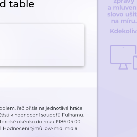
d table
lem, řeč přišla na jednotlivé hráče
é části k hodnocení soupeřů Fulhamu.
Historické okénko do roku 1986 04:00
31 Hodnocení týmů low-mid, mid a