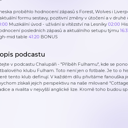
eska proběhlo hodnocení zápasů s Forest, Wolves i Liverpoo
aktuální formu sestavy, pozitivní změny v útočení a v druh
0:00
Muzikální úvod - užívání si vítězství na Lesníky
02:00
His
odnocení posledních zápasů a aktuálního setupu týmu
16:3
igh-mid table
41:20
BONUS
opis podcastu
tejte v podcastu Chalupáři - "Příběh Fulhamu", kde se pono
tbalového klubu Fulham. Toto není jen o fotbale. Je to o his
eré tento klub definují. V každém dílu přivítáme fanouška
ychom získali jejich perspektivu na naše milované "Cottagers"
adice a rivalita v nejvyšší anglické lize. Kromě toho budou sp