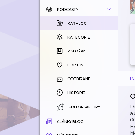
PODCASTY
KATALOG
KOUPENÉ
KATALOG
KATEGORIE
KATEGORIE
ZÁLOŽKY
ZÁLOŽKY
HISTORIE
LÍBÍ SE MI
I
ODEBÍRANÉ
HISTORIE
O
Dn
EDITORSKÉ TIPY
a 
00
ČLÁNKY BLOG
H
h