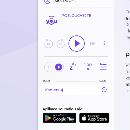
MŮJ PROFIL
Dn
POSLOUCHEJTE
a 
0
H
h
P
1.00
Ví
×
fo
kt
00:00
00:00
ab
Komentuj
tr
Aplikace Youradio Talk