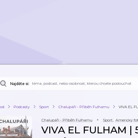
Najděte si:
od
Podcasty
Sport
Chalupáři - Příběh Fulhamu
VIVA EL FU
Chalupáři - Příběh Fulhamu
Sport
,
Americký fo
VIVA EL FULHAM | 5