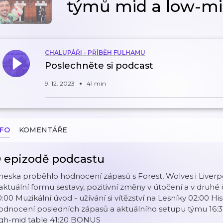
týmů mid a low-mi
CHALUPÁŘI - PŘÍBĚH FULHAMU
Poslechněte si podcast
9. 12. 2023
41 min
NFO
KOMENTÁŘE
 epizodě podcastu
eska proběhlo hodnocení zápasů s Forest, Wolves i Liverpoo
aktuální formu sestavy, pozitivní změny v útočení a v druh
:00 Muzikální úvod - užívání si vítězství na Lesníky 02:00 
odnocení posledních zápasů a aktuálního setupu týmu 16:
igh-mid table 41:20 BONUS