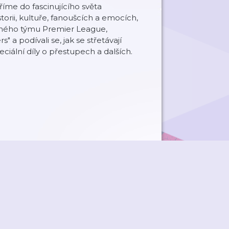
říme do fascinujícího světa
torii, kultuře, fanoušcích a emocích,
 jiného týmu Premier League,
 a podívali se, jak se střetávají
eciální díly o přestupech a dalších.
ky
Přidat podcast
RSS