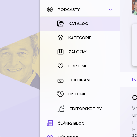
PODCASTY
KATALOG
KOUPENÉ
KATALOG
KATEGORIE
KATEGORIE
ZÁLOŽKY
ZÁLOŽKY
HISTORIE
LÍBÍ SE MI
I
ODEBÍRANÉ
HISTORIE
O
V 
EDITORSKÉ TIPY
un
př
ČLÁNKY BLOG
př
se