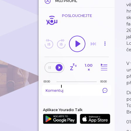
MŮJ PROFIL
vě
hr
POSLOUCHEJTE
sk
fa
26
ja
Lo
če
V 
1.00
×
un
př
00:00
00:00
př
Komentuj
Di
po
To
Aplikace Youradio Talk
Br
01