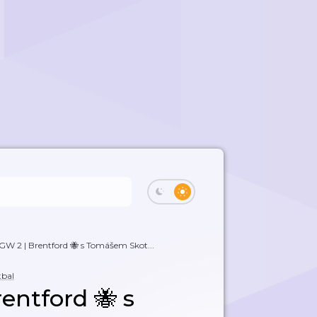
 2 | Brentford 🐝 s Tomášem Skot...
tbal
ntford 🐝 s