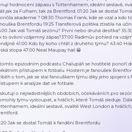
nují hodnocení zápasu s Tottenhamem, ideální sestavě, rival
áli jak za Fulham, tak za Brentford. 01:20 Jak se dostal To
ončila akademie ? 08:30 Thomas Frank, kde se vzal a kdo to
nouška Brentfordu 19:25 Transferová politika ztratila na úč
:00 Jak vidí Tomáš sezónu? První nebo druhá desítka? 35:3
k to ovlivní vzájemný zápas?37:00 Radimův pohled na vzájm
ndýně 41:00 Kdo by koho chtěl z druhého týmu? 43:40 Hráči
ská stopa 47:00 Neal Maupay hail 😀
tomto epizodním podcastu Chalupáři se hostitelé ponoří d
ikátním přístupem k fotbalu. Hostem je fanoušek Brentfordu
íběh o tom, jak se stal fanouškem týmu díky jeho spojení s
ístupem k analýze dat ve fotbale.
skutují o nejradostnějších obdobích, očekáváních pro sezó
mohly týmu vystoupat, a hráčích, které Tomáš sleduje. Dál
ttenhamem, ideální sestavě, rivalitě West London a hráčích, k
entford.
:20 Jak se dostal Tomáš k fandění Brentfordu