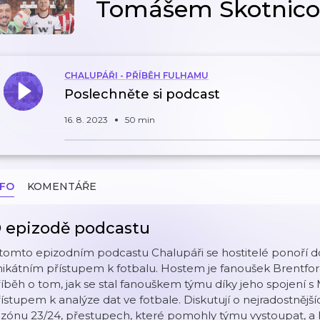
Tomášem Skotnic
CHALUPÁŘI - PŘÍBĚH FULHAMU
Poslechněte si podcast
16. 8. 2023
50 min
NFO
KOMENTÁŘE
 epizodě podcastu
tomto epizodním podcastu Chalupáři se hostitelé ponoří d
ikátním přístupem k fotbalu. Hostem je fanoušek Brentfordu
íběh o tom, jak se stal fanouškem týmu díky jeho spojení s
ístupem k analýze dat ve fotbale. Diskutují o nejradostněj
zónu 23/24, přestupech, které pomohly týmu vystoupat, a h