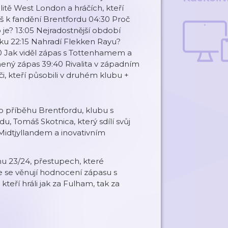
itě West London a hráčích, kteří
máš k fandění Brentfordu 04:30 Proč
 je? 13:05 Nejradostnější období
inku 22:15 Nahradí Flekken Rayu?
0 Jak viděl zápas s Tottenhamem a
ený zápas 39:40 Rivalita v západním
, kteří působili v druhém klubu +
o příběhu Brentfordu, klubu s
, Tomáš Skotnica, který sdílí svůj
 Midtjyllandem a inovativním
nu 23/24, přestupech, které
e se věnují hodnocení zápasu s
teří hráli jak za Fulham, tak za