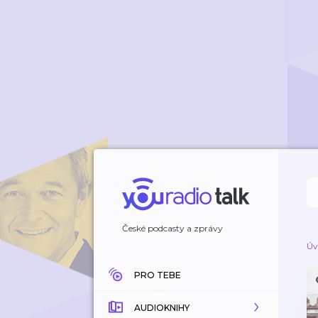
České podcasty a zprávy
Úv
PRO TEBE
AUDIOKNIHY