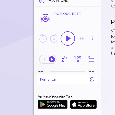
V 
MŮJ PROFIL
Co
POSLOUCHEJTE
P
Ví
fo
kt
ab
tr
1.00
×
00:00
00:00
Komentuj
Aplikace Youradio Talk