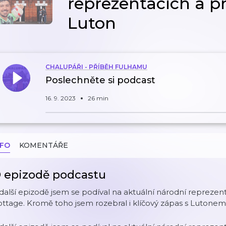
reprezentacích a p
Luton
CHALUPÁŘI - PŘÍBĚH FULHAMU
Poslechněte si podcast
16. 9. 2023
26 min
NFO
KOMENTÁŘE
 epizodě podcastu
další epizodě jsem se podíval na aktuální národní reprezent
ttage. Kromě toho jsem rozebral i klíčový zápas s Lutonem 