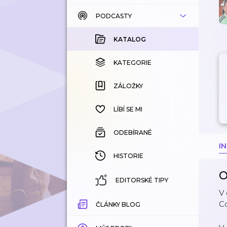
PODCASTY
KATALOG
KOUPENÉ
KATALOG
KATEGORIE
KATEGORIE
ZÁLOŽKY
ZÁLOŽKY
HISTORIE
LÍBÍ SE MI
ODEBÍRANÉ
I
HISTORIE
O
EDITORSKÉ TIPY
V 
Co
ČLÁNKY BLOG