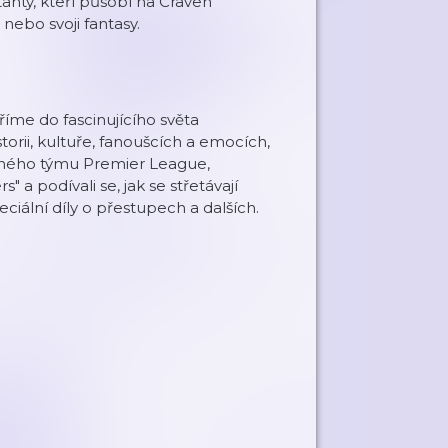
anty, kteří působí na Craven
nebo svoji fantasy.
říme do fascinujícího světa
torii, kultuře, fanoušcích a emocích,
 jiného týmu Premier League,
 a podívali se, jak se střetávají
eciální díly o přestupech a dalších.