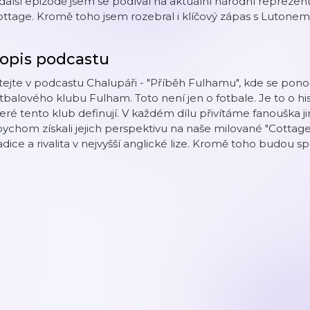
další epizodě jsem se podíval na aktuální národní reprezent
ttage. Kromě toho jsem rozebral i klíčový zápas s Lutonem 
opis podcastu
tejte v podcastu Chalupáři - "Příběh Fulhamu", kde se pono
tbalového klubu Fulham. Toto není jen o fotbale. Je to o his
eré tento klub definují. V každém dílu přivítáme fanouška
ychom získali jejich perspektivu na naše milované "Cottagers"
adice a rivalita v nejvyšší anglické lize. Kromě toho budou sp