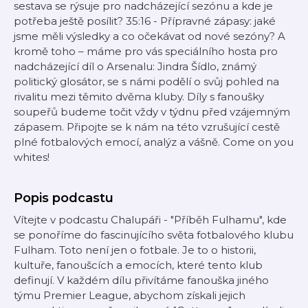
sestava se rýsuje pro nadcházející sezónu a kde je
potřeba ještě posílit? 35:16 - Přípravné zápasy: jaké
jsme měli výsledky a co očekávat od nové sezóny? A
kromě toho – máme pro vás speciálního hosta pro
nadcházející díl o Arsenalu: Jindra Šídlo, známý
politický glosátor, se s námi podělí o svůj pohled na
rivalitu mezi těmito dvěma kluby. Díly s fanoušky
soupeřů budeme točit vždy v týdnu před vzájemným
zápasem. Připojte se k nám na této vzrušující cestě
plné fotbalových emocí, analýz a vášně. Come on you
whites!
Popis podcastu
Vítejte v podcastu Chalupáři - "Příběh Fulhamu", kde
se ponoříme do fascinujícího světa fotbalového klubu
Fulham. Toto není jen o fotbale. Je to o historii,
kultuře, fanoušcích a emocích, které tento klub
definují. V každém dílu přivítáme fanouška jiného
týmu Premier League, abychom získali jejich