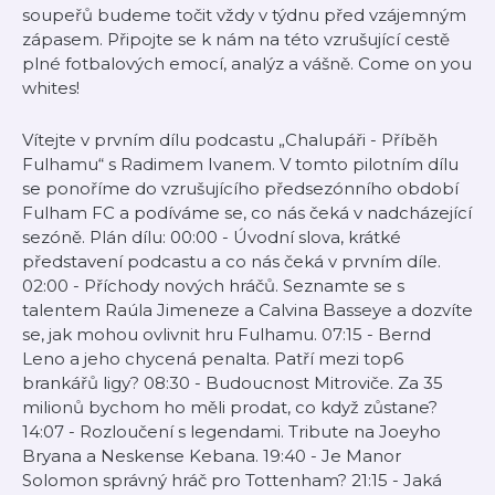
soupeřů budeme točit vždy v týdnu před vzájemným
zápasem. Připojte se k nám na této vzrušující cestě
plné fotbalových emocí, analýz a vášně. Come on you
whites!
Vítejte v prvním dílu podcastu „Chalupáři - Příběh
Fulhamu“ s Radimem Ivanem. V tomto pilotním dílu
se ponoříme do vzrušujícího předsezónního období
Fulham FC a podíváme se, co nás čeká v nadcházející
sezóně. Plán dílu: 00:00 - Úvodní slova, krátké
představení podcastu a co nás čeká v prvním díle.
02:00 - Příchody nových hráčů. Seznamte se s
talentem Raúla Jimeneze a Calvina Basseye a dozvíte
se, jak mohou ovlivnit hru Fulhamu. 07:15 - Bernd
Leno a jeho chycená penalta. Patří mezi top6
brankářů ligy? 08:30 - Budoucnost Mitroviče. Za 35
milionů bychom ho měli prodat, co když zůstane?
14:07 - Rozloučení s legendami. Tribute na Joeyho
Bryana a Neskense Kebana. 19:40 - Je Manor
Solomon správný hráč pro Tottenham? 21:15 - Jaká