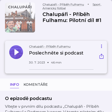
Chalupáři - Příběh Fulhamu
Sport
,
Americký fotbal
Chalupáři - Příběh
Fulhamu: Pilotní díl #1
Chalupáři - Příběh Fulhamu
Poslechněte si podcast
30. 7. 2023
46 min
INFO
KOMENTÁŘE
O epizodě podcastu
Vítejte v prvním dílu podcastu „Chalupáři - Příběh
Fulhamu“ s Radimem Ivanem. V tomto pilotním dílu