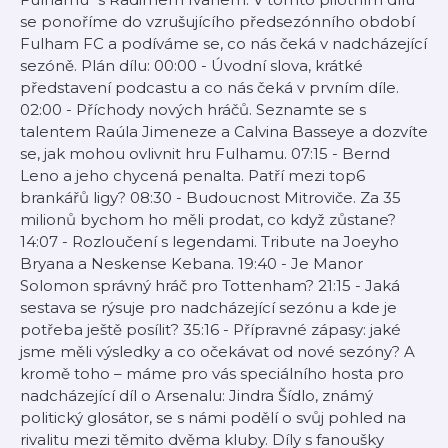
se ponoříme do vzrušujícího předsezónního období
Fulham FC a podíváme se, co nás čeká v nadcházející
sezóně. Plán dílu: 00:00 - Úvodní slova, krátké
představení podcastu a co nás čeká v prvním díle.
02:00 - Příchody nových hráčů. Seznamte se s
talentem Raúla Jimeneze a Calvina Basseye a dozvíte
se, jak mohou ovlivnit hru Fulhamu. 07:15 - Bernd
Leno a jeho chycená penalta. Patří mezi top6
brankářů ligy? 08:30 - Budoucnost Mitroviče. Za 35
milionů bychom ho měli prodat, co když zůstane?
14:07 - Rozloučení s legendami. Tribute na Joeyho
Bryana a Neskense Kebana. 19:40 - Je Manor
Solomon správný hráč pro Tottenham? 21:15 - Jaká
sestava se rýsuje pro nadcházející sezónu a kde je
potřeba ještě posílit? 35:16 - Přípravné zápasy: jaké
jsme měli výsledky a co očekávat od nové sezóny? A
kromě toho – máme pro vás speciálního hosta pro
nadcházející díl o Arsenalu: Jindra Šídlo, známý
politický glosátor, se s námi podělí o svůj pohled na
rivalitu mezi těmito dvěma kluby. Díly s fanoušky