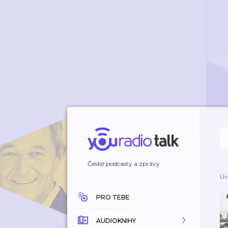
České podcasty a zprávy
Úv
PRO TEBE
AUDIOKNIHY