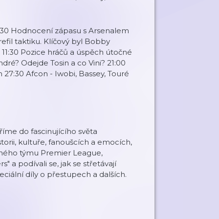
02:30 Hodnocení zápasu s Arsenalem
efil taktiku. Klíčový byl Bobby
 11:30 Pozice hráčů a úspěch útočné
ndré? Odejde Tosin a co Vini? 21:00
27:30 Afcon - Iwobi, Bassey, Touré
říme do fascinujícího světa
torii, kultuře, fanoušcích a emocích,
 jiného týmu Premier League,
 a podívali se, jak se střetávají
eciální díly o přestupech a dalších.