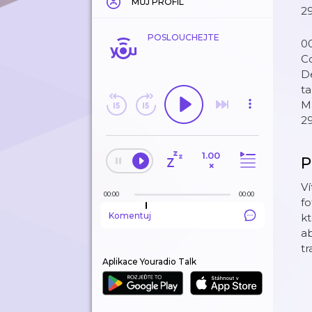
MŮJ PROFIL
29
POSLOUCHEJTE
00
Co
De
ta
Má
29
1.00
P
×
Ví
00:00
00:00
fo
Komentuj
kt
ab
tr
Aplikace Youradio Talk