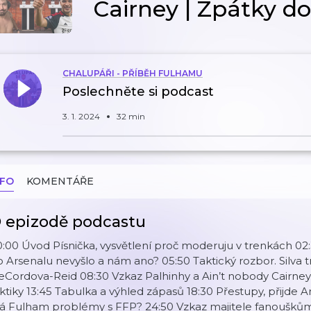
Cairney | Zpátky d
CHALUPÁŘI - PŘÍBĚH FULHAMU
Poslechněte si podcast
3. 1. 2024
32 min
NFO
KOMENTÁŘE
 epizodě podcastu
:00 Úvod Písnička, vysvětlení proč moderuju v trenkách 
 Arsenalu nevyšlo a nám ano? 05:50 Taktický rozbor. Silva tr
Cordova-Reid 08:30 Vzkaz Palhinhy a Ain’t nobody Cairney
ktiky 13:45 Tabulka a výhled zápasů 18:30 Přestupy, přijde A
 Fulham problémy s FFP? 24:50 Vzkaz majitele fanouškům 