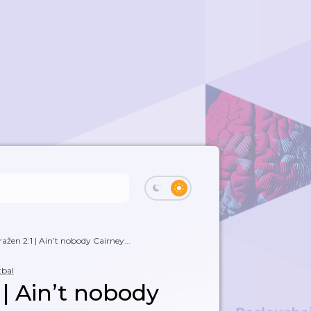
ažen 2:1 | Ain’t nobody Cairney...
tbal
 | Ain’t nobody