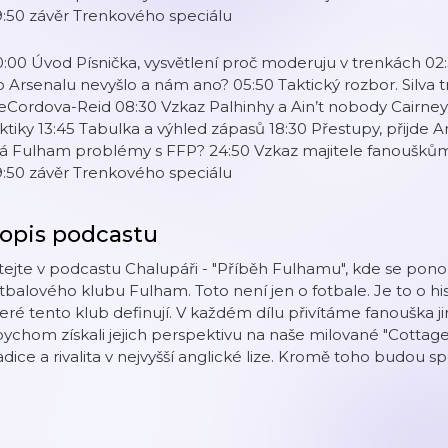
:50 závěr Trenkového speciálu
:00 Úvod Písnička, vysvětlení proč moderuju v trenkách 
 Arsenalu nevyšlo a nám ano? 05:50 Taktický rozbor. Silva tr
Cordova-Reid 08:30 Vzkaz Palhinhy a Ain’t nobody Cairney
ktiky 13:45 Tabulka a výhled zápasů 18:30 Přestupy, přijde A
 Fulham problémy s FFP? 24:50 Vzkaz majitele fanouškům 
:50 závěr Trenkového speciálu
opis podcastu
tejte v podcastu Chalupáři - "Příběh Fulhamu", kde se pono
tbalového klubu Fulham. Toto není jen o fotbale. Je to o his
eré tento klub definují. V každém dílu přivítáme fanouška
ychom získali jejich perspektivu na naše milované "Cottagers"
adice a rivalita v nejvyšší anglické lize. Kromě toho budou sp