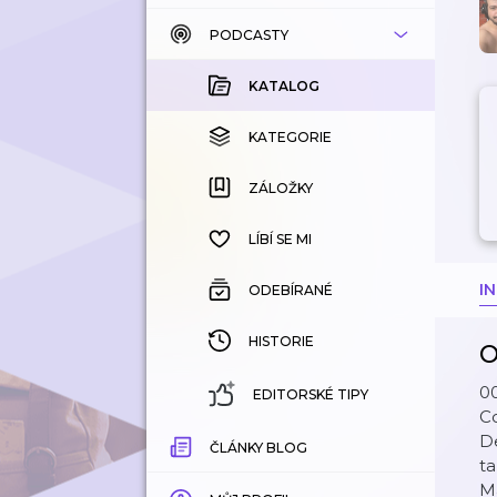
PODCASTY
KATALOG
KOUPENÉ
KATALOG
KATEGORIE
KATEGORIE
ZÁLOŽKY
ZÁLOŽKY
HISTORIE
LÍBÍ SE MI
I
ODEBÍRANÉ
HISTORIE
O
00
EDITORSKÉ TIPY
Co
De
ČLÁNKY BLOG
ta
Má