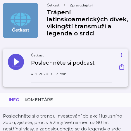
Četkast
Zpravodajství
Trápení
latinskoamerických dívek,
vikingští transmuži a
legenda o srdci
Četkast
Poslechněte si podcast
4. 9. 2020
13 min
INFO
KOMENTÁŘE
Poslechněte si o trendu investování do akcií luxusního
zboží, zjistěte, proč si 92letý Vietnamec už 80 let
nestříhal vlasy, a zaposlouchejte se do legendy o srdci