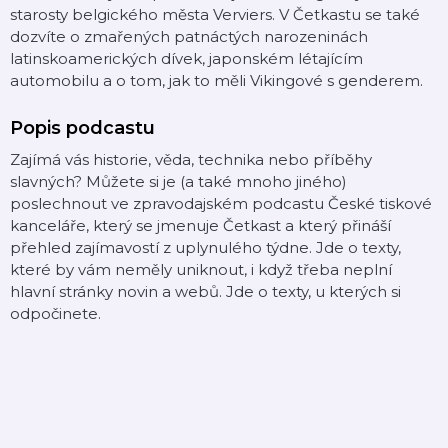
starosty belgického města Verviers. V Četkastu se také
dozvíte o zmařených patnáctých narozeninách
latinskoamerických dívek, japonském létajícím
automobilu a o tom, jak to měli Vikingové s genderem.
Popis podcastu
Zajímá vás historie, věda, technika nebo příběhy
slavných? Můžete si je (a také mnoho jiného)
poslechnout ve zpravodajském podcastu České tiskové
kanceláře, který se jmenuje Četkast a který přináší
přehled zajímavostí z uplynulého týdne. Jde o texty,
které by vám neměly uniknout, i když třeba neplní
hlavní stránky novin a webů. Jde o texty, u kterých si
odpočinete.