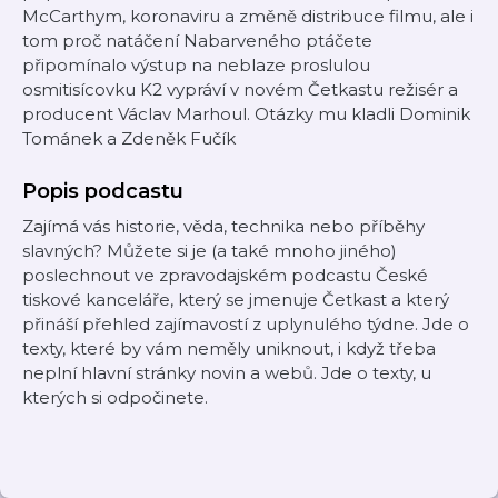
McCarthym, koronaviru a změně distribuce filmu, ale i
tom proč natáčení Nabarveného ptáčete
připomínalo výstup na neblaze proslulou
osmitisícovku K2 vypráví v novém Četkastu režisér a
producent Václav Marhoul. Otázky mu kladli Dominik
Tománek a Zdeněk Fučík
Popis podcastu
Zajímá vás historie, věda, technika nebo příběhy
slavných? Můžete si je (a také mnoho jiného)
poslechnout ve zpravodajském podcastu České
tiskové kanceláře, který se jmenuje Četkast a který
přináší přehled zajímavostí z uplynulého týdne. Jde o
texty, které by vám neměly uniknout, i když třeba
neplní hlavní stránky novin a webů. Jde o texty, u
kterých si odpočinete.