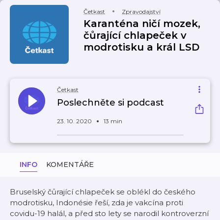
Četkast
Zpravodajství
Karanténa ničí mozek,
čůrající chlapeček v
modrotisku a král LSD
Četkast
Poslechněte si podcast
23. 10. 2020
13 min
INFO
KOMENTÁŘE
Bruselský čůrající chlapeček se oblékl do českého
modrotisku, Indonésie řeší, zda je vakcína proti
covidu-19 halál, a před sto lety se narodil kontroverzní