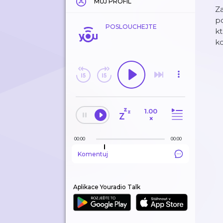
MŮJ PROFIL
Za
po
POSLOUCHEJTE
kt
kd
1.00
×
00:00
00:00
Komentuj
Aplikace Youradio Talk