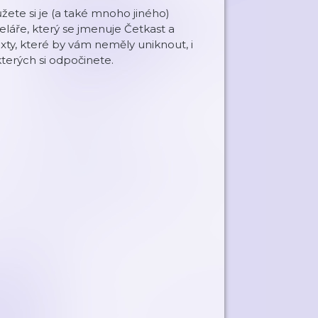
žete si je (a také mnoho jiného)
áře, který se jmenuje Četkast a
exty, které by vám neměly uniknout, i
kterých si odpočinete.