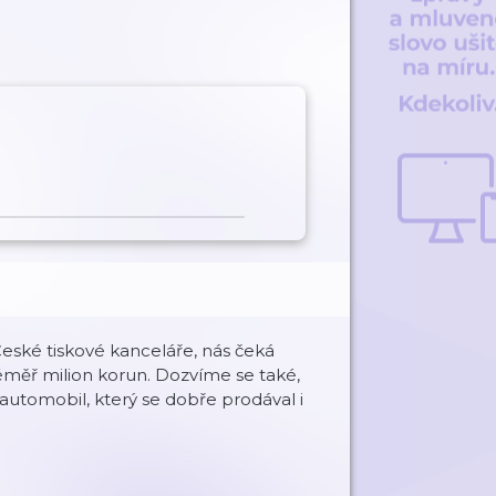
a
České tiskové kanceláře, nás čeká
téměř milion korun. Dozvíme se také,
utomobil, který se dobře prodával i