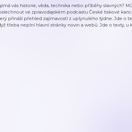
jímá vás historie, věda, technika nebo příběhy slavných? Mů
slechnout ve zpravodajském podcastu České tiskové kancel
erý přináší přehled zajímavostí z uplynulého týdne. Jde o t
yž třeba neplní hlavní stránky novin a webů. Jde o texty, u 