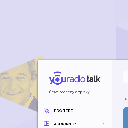
České podcasty a zprávy
Úv
PRO TEBE
AUDIOKNIHY