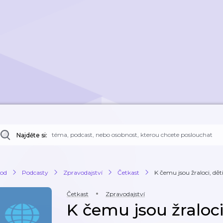
Najděte si:
od
Podcasty
Zpravodajství
Četkast
K čemu jsou žraloci, děti
Četkast
Zpravodajství
K čemu jsou žraloci