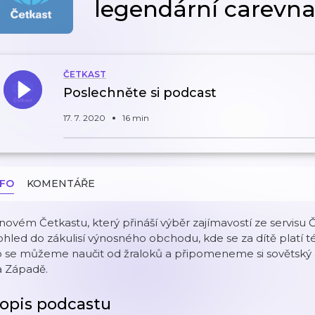
legendární carevn
ČETKAST
Poslechněte si podcast
17. 7. 2020
16 min
NFO
KOMENTÁŘE
novém Četkastu, který přináší výběr zajímavostí ze servisu 
hled do zákulisí výnosného obchodu, kde se za dítě platí 
 se můžeme naučit od žraloků a připomeneme si sovětský a
a Západě.
opis podcastu