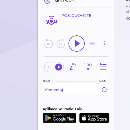
MŮJ PROFIL
po
kt
POSLOUCHEJTE
kd
1.00
×
00:00
00:00
Komentuj
Aplikace Youradio Talk