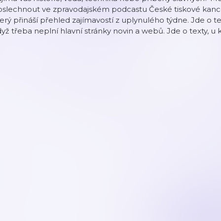
slechnout ve zpravodajském podcastu České tiskové kancel
erý přináší přehled zajímavostí z uplynulého týdne. Jde o t
yž třeba neplní hlavní stránky novin a webů. Jde o texty, u 