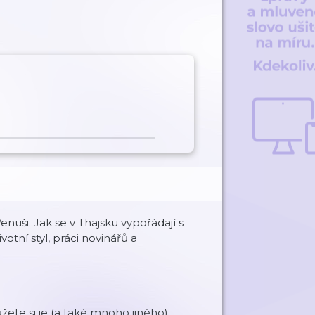
uši. Jak se v Thajsku vypořádají s
votní styl, práci novinářů a
žete si je (a také mnoho jiného)