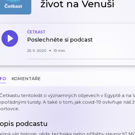
život na Venuši
ČETKAST
Poslechněte si podcast
25. 9. 2020
13 min
NFO
KOMENTÁŘE
Četkastu tentokrát o významných objevech v Egyptě a na Ven
pořádnými turisty. A také o tom, jak covid-19 ovlivňuje náš ži
ortovce.
opis podcastu
jímá vás historie, věda, technika nebo příběhy slavných? Mů