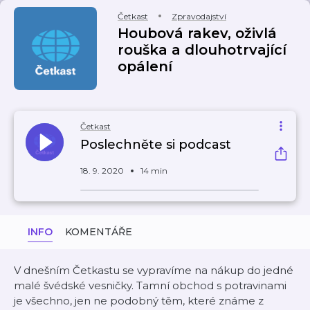
Četkast
Zpravodajství
Houbová rakev, oživlá
rouška a dlouhotrvající
opálení
Četkast
Poslechněte si podcast
18. 9. 2020
14 min
INFO
KOMENTÁŘE
V dnešním Četkastu se vypravíme na nákup do jedné
malé švédské vesničky. Tamní obchod s potravinami
je všechno, jen ne podobný těm, které známe z