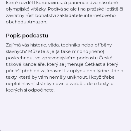
které rozdělil koronavirus, či panence dvojnásobné
olympijské vítězky. Podívá se ale i na pražské letiště či
závratný růst bohatství zakladatele internetového
obchodu Amazon.
Popis podcastu
Zajímá vás historie, věda, technika nebo příběhy
slavných? Můžete si je (a také mnoho jiného)
poslechnout ve zpravodajském podcastu České
tiskové kanceláře, který se jmenuje Četkast a který
přináší přehled zajímavostí z uplynulého týdne. Jde o
texty, které by vám neměly uniknout, i když třeba
neplní hlavní stránky novin a webů. Jde o texty, u
kterých si odpočinete.