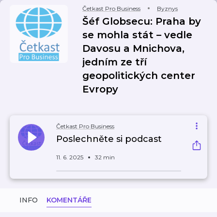
Četkast Pro Business
Byznys
Šéf Globsecu: Praha by
se mohla stát – vedle
Davosu a Mnichova,
jedním ze tří
geopolitických center
Evropy
Četkast Pro Business
Poslechněte si podcast
11. 6. 2025
32 min
INFO
KOMENTÁŘE