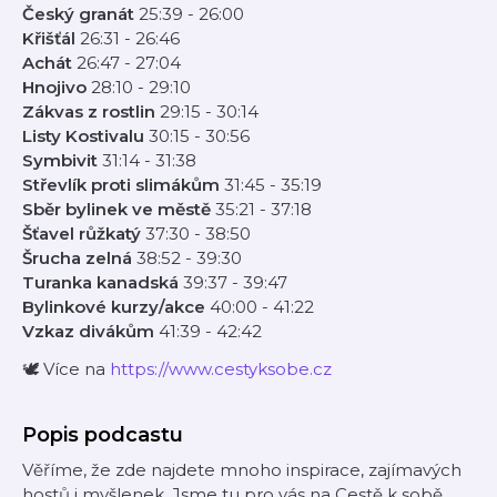
Český granát
25:39 - 26:00
Křišťál
26:31 - 26:46
Achát
26:47 - 27:04
Hnojivo
28:10 - 29:10
Zákvas z rostlin
29:15 - 30:14
Listy Kostivalu
30:15 - 30:56
Symbivit
31:14 - 31:38
Střevlík proti slimákům
31:45 - 35:19
Sběr bylinek ve městě
35:21 - 37:18
Šťavel růžkatý
37:30 - 38:50
Šrucha zelná
38:52 - 39:30
Turanka kanadská
39:37 - 39:47
Bylinkové kurzy/akce
40:00 - 41:22
Vzkaz divákům
41:39 - 42:42
🕊️ Více na
https://www.cestyksobe.cz
Popis podcastu
Věříme, že zde najdete mnoho inspirace, zajímavých
hostů i myšlenek. Jsme tu pro vás na Cestě k sobě