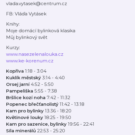
vlada.vytasek@centrum.cz
FB: Vláďa Vytásek
Knihy:
Moje domácí bylinková klasika
Můj bylinkový svět
Kurzy:
www.nasezelenalouka.cz
www.ke-korenum.cz
Kopřiva
1:18 - 3:04
Kuklík městský
3:14 - 4:40
Orsej jarní
4:52 - 5:50
Pampeliška
5:55 - 7:38
Bršlice kozí noha
7:42 - 11:32
Popenec břečťanolistý
11:42 - 13:18
Kam pro bylinky
13:36 - 18:20
Květinové louky
18:25 - 19:50
Kam pro sazenice, bylinky
19:56 - 22:41
Síla minerálů
22:53 - 25:20