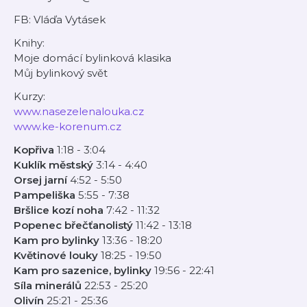
FB: Vláďa Vytásek
Knihy:
Moje domácí bylinková klasika
Můj bylinkový svět
Kurzy:
www.nasezelenalouka.cz
www.ke-korenum.cz
Kopřiva
1:18 - 3:04
Kuklík městský
3:14 - 4:40
Orsej jarní
4:52 - 5:50
Pampeliška
5:55 - 7:38
Bršlice kozí noha
7:42 - 11:32
Popenec břečťanolistý
11:42 - 13:18
Kam pro bylinky
13:36 - 18:20
Květinové louky
18:25 - 19:50
Kam pro sazenice, bylinky
19:56 - 22:41
Síla minerálů
22:53 - 25:20
Olivín
25:21 - 25:36