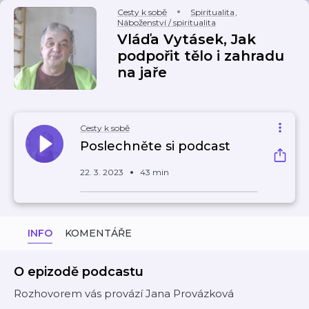
Cesty k sobě
Spiritualita
,
Náboženství / spiritualita
Vláďa Vytásek, Jak
podpořit tělo i zahradu
na jaře
Cesty k sobě
Poslechněte si podcast
22. 3. 2023
43 min
INFO
KOMENTÁŘE
O epizodě podcastu
Rozhovorem vás provází Jana Provázková