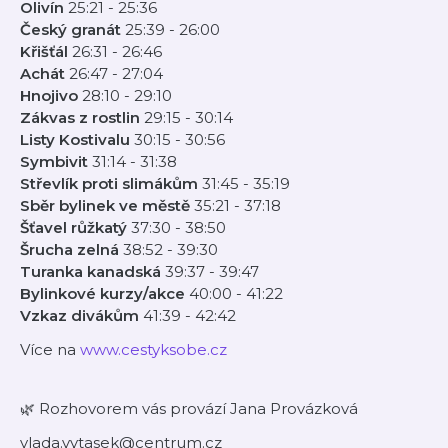
Olivín
25:21 - 25:36
Český granát
25:39 - 26:00
Křišťál
26:31 - 26:46
Achát
26:47 - 27:04
Hnojivo
28:10 - 29:10
Zákvas z rostlin
29:15 - 30:14
Listy Kostivalu
30:15 - 30:56
Symbivit
31:14 - 31:38
Střevlík proti slimákům
31:45 - 35:19
Sběr bylinek ve městě
35:21 - 37:18
Šťavel růžkatý
37:30 - 38:50
Šrucha zelná
38:52 - 39:30
Turanka kanadská
39:37 - 39:47
Bylinkové kurzy/akce
40:00 - 41:22
Vzkaz divákům
41:39 - 42:42
Více na
www.cestyksobe.cz
🌿 Rozhovorem vás provází Jana Provázková
vlada.vytasek@centrum.cz